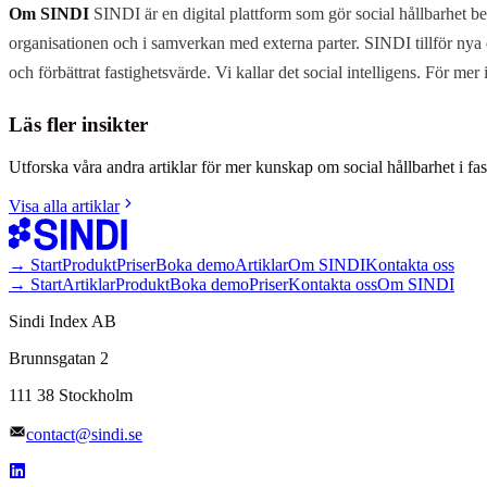
Om SINDI
SINDI är en digital plattform som gör social hållbarhet b
organisationen och i samverkan med externa parter. SINDI tillför nya d
och förbättrat fastighetsvärde. Vi kallar det social intelligens. För me
Läs fler insikter
Utforska våra andra artiklar för mer kunskap om social hållbarhet i fa
Visa alla artiklar
→ Start
Produkt
Priser
Boka demo
Artiklar
Om SINDI
Kontakta oss
→ Start
Artiklar
Produkt
Boka demo
Priser
Kontakta oss
Om SINDI
Sindi Index AB
Brunnsgatan 2
111 38 Stockholm
contact@sindi.se