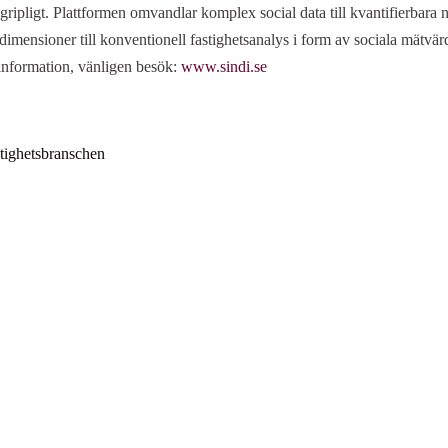
egripligt. Plattformen omvandlar komplex social data till kvantifierbar
imensioner till konventionell fastighetsanalys i form av sociala mätvär
r information, vänligen besök:
www.sindi.se
stighetsbranschen